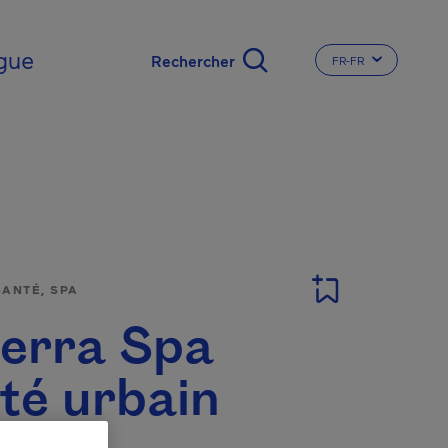
gue
FR-FR
CHANGER LA LA
SANTÉ, SPA
terra Spa
té urbain