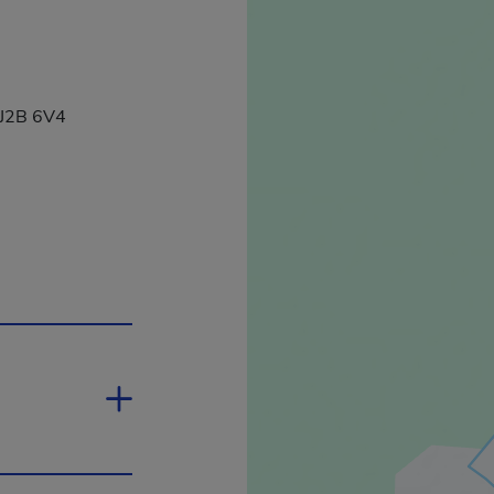
 J2B 6V4
a dans une nouvelle fenêtre.