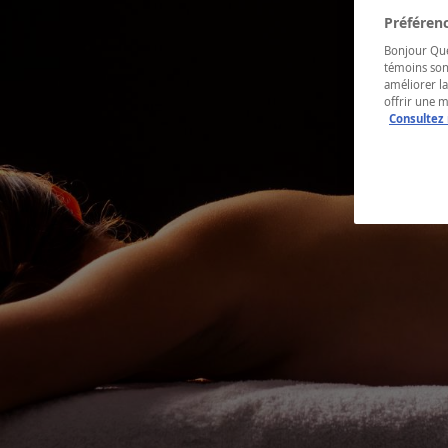
Préférenc
Bonjour Québ
témoins son
améliorer la
offrir une 
Consultez 