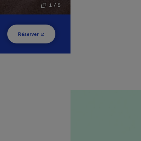
1 / 5
- Cet hyperlien s'ouvrira dans une nouvelle
Réserver