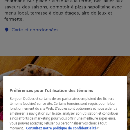
charmant! Sur place : kiosque à la ferme, bar laitier aux
saveurs des saisons, comptoir à pizza napolitaine avec
menu local, terrasse à deux étages, aire de jeux et
fermette.
Carte et coordonnées
Préférences pour l’utilisation des témoins
Bonjour Québec et certains de ses partenaires emploient des fichiers
témoins (cookies) sur ce site. Certains témoins sont requis pour le bon
fonctionnement du site Web. D’autres sont optionnels et nous aident à
améliorer la navigation sur le site, analyser son utilisation et contribuer
à nos efforts de marketing pour vous offrir une meilleure expérience.
Vous pouvez accepter, refuser ou personnaliser vos choix à tout
- Cet hyperlien s'ouvr
moment.
Consultez notre politique de confidentialité