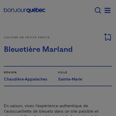
Passer au contenu principal
Main navigation - F
Men
CULTURE DE PETITS FRUITS
Bleuetière Marland
RÉGION
VILLE
Chaudière-Appalaches
Sainte-Marie
En saison, vivez l’expérience authentique de
l’autocueillette de bleuets dans un site paisible et