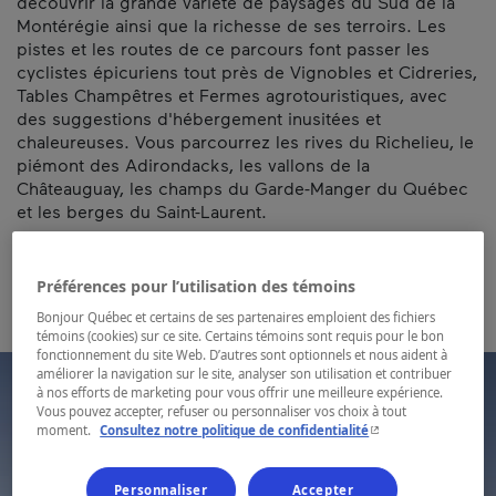
découvrir la grande variété de paysages du Sud de la
Montérégie ainsi que la richesse de ses terroirs. Les
pistes et les routes de ce parcours font passer les
cyclistes épicuriens tout près de Vignobles et Cidreries,
Tables Champêtres et Fermes agrotouristiques, avec
des suggestions d'hébergement inusitées et
chaleureuses. Vous parcourrez les rives du Richelieu, le
piémont des Adirondacks, les vallons de la
Châteauguay, les champs du Garde-Manger du Québec
et les berges du Saint-Laurent.
Carte et coordonnées
Préférences pour l’utilisation des témoins
Bonjour Québec et certains de ses partenaires emploient des fichiers
témoins (cookies) sur ce site. Certains témoins sont requis pour le bon
fonctionnement du site Web. D’autres sont optionnels et nous aident à
améliorer la navigation sur le site, analyser son utilisation et contribuer
à nos efforts de marketing pour vous offrir une meilleure expérience.
Vous pouvez accepter, refuser ou personnaliser vos choix à tout
- Cet hyperlien s'ouvr
moment.
Consultez notre politique de confidentialité
Personnaliser
Accepter