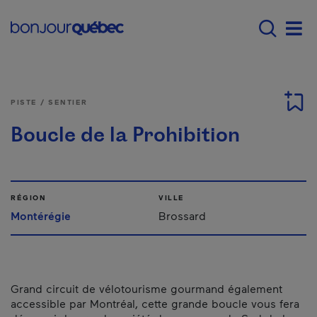
Passer au contenu principal
Main navigation - F
Men
PISTE / SENTIER
Boucle de la Prohibition
RÉGION
VILLE
Montérégie
Brossard
Grand circuit de vélotourisme gourmand également
accessible par Montréal, cette grande boucle vous fera