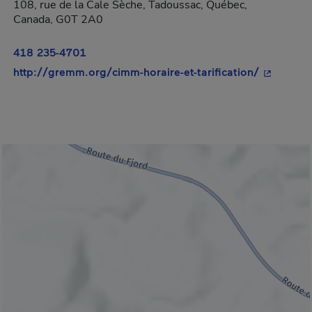
108, rue de la Cale Sèche, Tadoussac, Québec,
Canada, G0T 2A0
418 235-4701
- Cet hype
http://gremm.org/cimm-horaire-et-tarification/