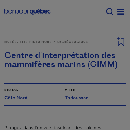
Passer au contenu principal
Main navigation - F
Men
MUSÉE, SITE HISTORIQUE / ARCHÉOLOGIQUE
Centre d'interprétation des
mammifères marins (CIMM)
RÉGION
VILLE
Côte-Nord
Tadoussac
Plongez dans l’univers fascinant des baleines!