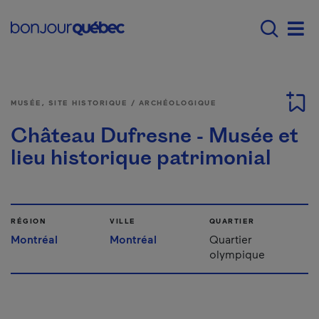
Passer au contenu principal
Main navigation - F
Men
MUSÉE, SITE HISTORIQUE / ARCHÉOLOGIQUE
Château Dufresne - Musée et
lieu historique patrimonial
RÉGION
VILLE
QUARTIER
Montréal
Montréal
Quartier
olympique