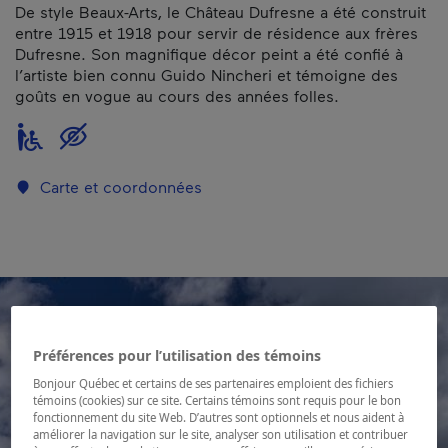
De style Beaux-Arts, le Château Dufresne a été construit
entre 1915 et 1918 pour servir de résidence aux frères
Dufresne. Son magnifique décor peint a été confié à
l’artiste bien connu Guido Nincheri et témoigne des
goûts en vogue au cours des années folles.
Carte et coordonnées
Préférences pour l’utilisation des témoins
Bonjour Québec et certains de ses partenaires emploient des fichiers
témoins (cookies) sur ce site. Certains témoins sont requis pour le bon
fonctionnement du site Web. D’autres sont optionnels et nous aident à
améliorer la navigation sur le site, analyser son utilisation et contribuer