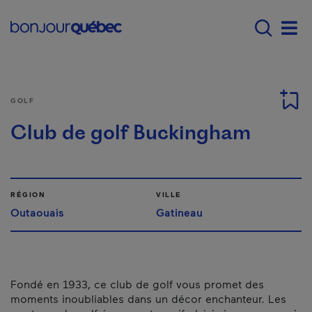
Passer au contenu principal
Main navigation - F
Men
GOLF
Club de golf Buckingham
RÉGION
VILLE
Outaouais
Gatineau
Fondé en 1933, ce club de golf vous promet des
moments inoubliables dans un décor enchanteur. Les