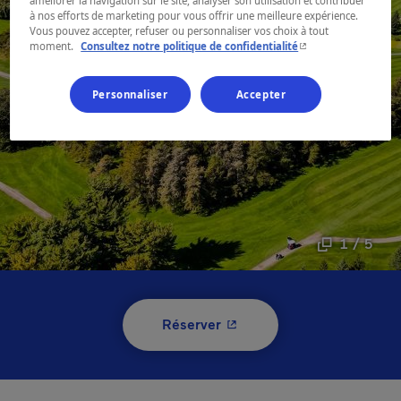
améliorer la navigation sur le site, analyser son utilisation et contribuer
à nos efforts de marketing pour vous offrir une meilleure expérience.
Vous pouvez accepter, refuser ou personnaliser vos choix à tout
- Cet hyperlien s'ouvr
moment.
Consultez notre politique de confidentialité
Personnaliser
Accepter
1 / 5
- Cet hyperlien s'ouvrira 
Réserver