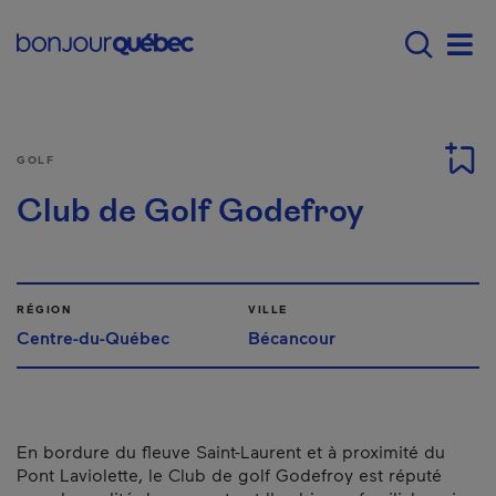
Passer au contenu principal
Main navigation - F
Men
GOLF
Club de Golf Godefroy
RÉGION
VILLE
Centre-du-Québec
Bécancour
En bordure du fleuve Saint-Laurent et à proximité du
Pont Laviolette, le Club de golf Godefroy est réputé