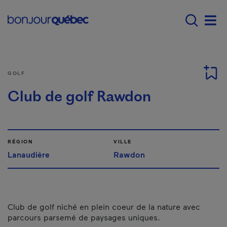
Passer au contenu principal
Main navigation - F
Men
GOLF
Club de golf Rawdon
RÉGION
VILLE
Lanaudière
Rawdon
Club de golf niché en plein coeur de la nature avec
parcours parsemé de paysages uniques.