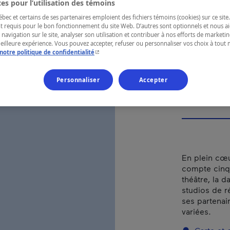
dra
es pour l’utilisation des témoins
Mon
ec et certains de ses partenaires emploient des fichiers témoins (cookies) sur ce site.
t requis pour le bon fonctionnement du site Web. D’autres sont optionnels et nous ai
 navigation sur le site, analyser son utilisation et contribuer à nos efforts de market
meilleure expérience. Vous pouvez accepter, refuser ou personnaliser vos choix à tou
- Cet hyperlien s'ouvrira dans une nouvelle fenêtr
notre politique de confidentialité
Personnaliser
Accepter
RÉGION
Montréal
En plein cœu
compte cinq 
théâtre, la 
studios de r
ses partenai
variées.