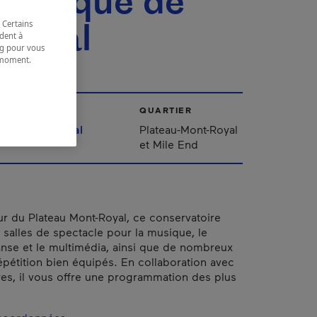
matique de
tréal
 Certains
dent à
ing pour vous
t moment.
e.
VILLE
QUARTIER
Montréal
Plateau-Mont-Royal
et Mile End
r du Plateau Mont-Royal, ce conservatoire
salles de spectacle pour la musique, le
danse et le multimédia, ainsi que de nombreux
épétition bien équipés. En collaboration avec
res, il vous offre une programmation des plus