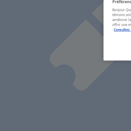
Préférenc
Bonjour Québ
témoins son
améliorer la
offrir une 
Consultez 