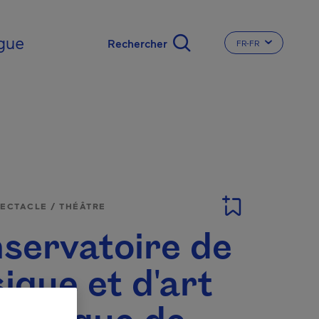
gue
FR-FR
CHANGER LA LA
PECTACLE / THÉÂTRE
servatoire de
ique et d'art