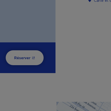
Carte et
- Cet hyperlien s'ouvrira dans une nouvelle
Réserver