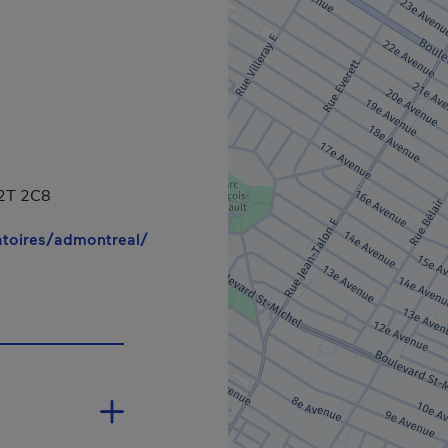
uvrira dans une nouvelle fenêtre.
H2T 2C8
- Cet hyperlien s'ouvrira dans une nouve
atoires/admontreal/