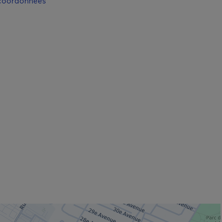
 coordonnées
 fenêtre.