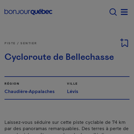
Passer au contenu principal
Main navigation - F
Men
PISTE / SENTIER
Cycloroute de Bellechasse
RÉGION
VILLE
Chaudière-Appalaches
Lévis
Laissez-vous séduire sur cette piste cyclable de 74 km
par des panoramas remarquables. Des terres à perte de