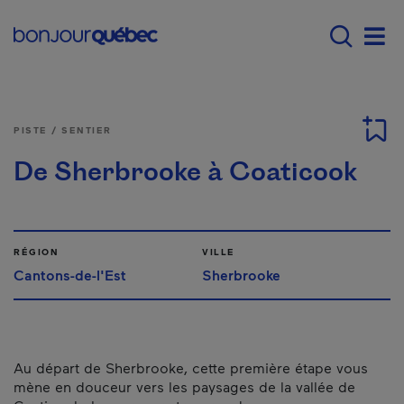
Passer au contenu principal
Main navigation - F
Men
PISTE / SENTIER
De Sherbrooke à Coaticook
RÉGION
VILLE
Cantons-de-l'Est
Sherbrooke
Au départ de Sherbrooke, cette première étape vous
mène en douceur vers les paysages de la vallée de