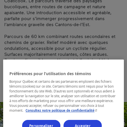
Coaticook. Le parcours traverse des paysages
bucoliques, entre routes de campagne et nature
apaisante. Une introduction accessible et agréable,
parfaite pour s’immerger progressivement dans
l’ambiance gravelle des Cantons-de-l’Est.
Parcours de 60 km combinant routes secondaires et
chemins de gravier. Relief modéré avec quelques
ondulations, accessible pour un cycliste régulier.
Surfaces majoritairement roulantes, côtes ardues.
Services disponibles au départ et à l’arrivée. Idéal pour
une mise en jambes en début de séjour.
Préférences pour l’utilisation des témoins
Carte et coordonnées
Bonjour Québec et certains de ses partenaires emploient des fichiers
témoins (cookies) sur ce site. Certains témoins sont requis pour le bon
fonctionnement du site Web. D’autres sont optionnels et nous aident à
améliorer la navigation sur le site, analyser son utilisation et contribuer
à nos efforts de marketing pour vous offrir une meilleure expérience.
Vous pouvez accepter, refuser ou personnaliser vos choix à tout
- Cet hyperlien s'ouvr
moment.
Consultez notre politique de confidentialité
Personnaliser
Accepter