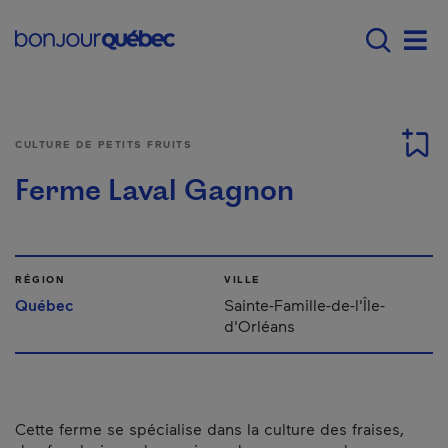
Passer au contenu principal
Main navigation - F
Men
CULTURE DE PETITS FRUITS
Ferme Laval Gagnon
RÉGION
VILLE
Québec
Sainte-Famille-de-l'Île-
d'Orléans
Cette ferme se spécialise dans la culture des fraises,