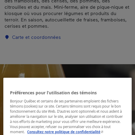
des framboises, des cerises, des pommes, des
citrouilles et du maïs. Mini-ferme, aire de pique-nique et
kiosque où vous procurer légumes et produits du
terroir. En saison, autocueillette de fraises, framboises,
cerises et pommes.
Carte et coordonnées
Préférences pour l’utilisation des témoins
Bonjour Québec et certains de ses partenaires emploient des fichiers
témoins (cookies) sur ce site. Certains témoins sont requis pour le bon
fonctionnement du site Web. D’autres sont optionnels et nous aident à
améliorer la navigation sur le site, analyser son utilisation et contribuer
à nos efforts de marketing pour vous offrir une meilleure expérience.
Vous pouvez accepter, refuser ou personnaliser vos choix à tout
- Cet hyperlien s'ouvr
moment.
Consultez notre politique de confidentialité