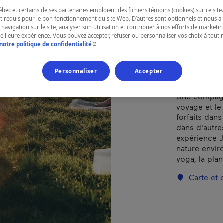
ec et certains de ses partenaires emploient des fichiers témoins (cookies) sur ce site.
Laurentides
t requis pour le bon fonctionnement du site Web. D’autres sont optionnels et nous ai
 navigation sur le site, analyser son utilisation et contribuer à nos efforts de market
meilleure expérience. Vous pouvez accepter, refuser ou personnaliser vos choix à tou
- Cet hyperlien s'ouvrira dans une nouvelle fenêtr
notre politique de confidentialité
Retraites pl
Personnaliser
Accepter
femmes
Une compagni
voyage et le
forfaits dans
dans d'autr
expérience J
nature envir
yoga, la plan
Carte et