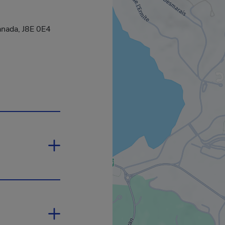
anada, J8E 0E4
ra dans une nouvelle fenêtre.