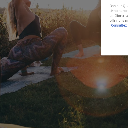
Bonjour Québ
témoins son
améliorer la
offrir une 
Consultez 