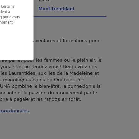
 Certains
Mont-Tremblant
dent à
ing pour vous
t moment.
e.
ein air, voyages aventures et formations pour
e par et pour les femmes ou le plein air, le
 yoga sont au rendez-vous! Découvrez nos
 les Laurentides, aux Iles de la Madeleine et
es magnifiques coins du Québec. Une
UNA combine le bien-être, la connexion à la
onnante et la passion du mouvement par le
che à pagaie et les randos en forêt.
 coordonnées