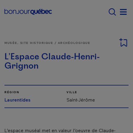
Passer au contenu principal
Main navigation - F
Men
MUSÉE, SITE HISTORIQUE / ARCHÉOLOGIQUE
L'Espace Claude-Henri-
Grignon
RÉGION
VILLE
Laurentides
Saint-Jérôme
L’espace muséal met en valeur l’oeuvre de Claude-