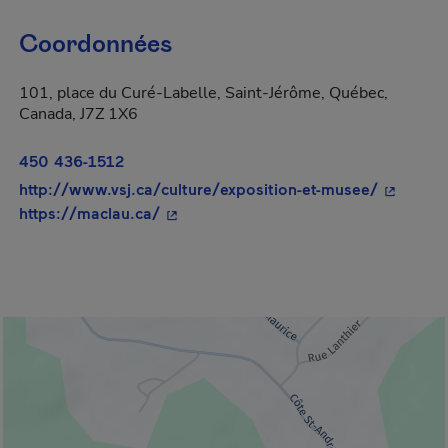
Coordonnées
101, place du Curé-Labelle, Saint-Jérôme, Québec,
Canada, J7Z 1X6
450 436-1512
- Cet hyp
http://www.vsj.ca/culture/exposition-et-musee/
- Cet hyperlien s'ouvrira dans une nou
https://maclau.ca/