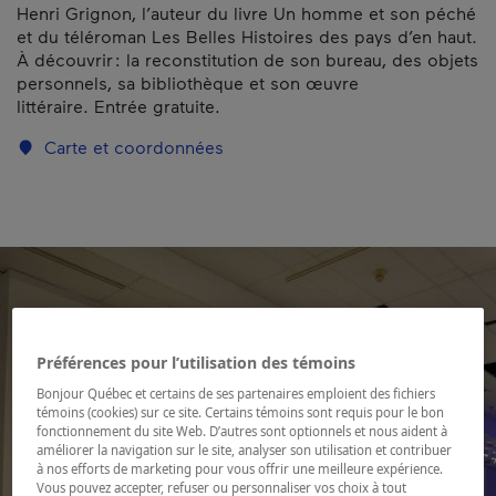
Henri Grignon, l’auteur du livre Un homme et son péché
et du téléroman Les Belles Histoires des pays d’en haut.
À découvrir : la reconstitution de son bureau, des objets
personnels, sa bibliothèque et son œuvre
littéraire. Entrée gratuite.
Carte et coordonnées
Préférences pour l’utilisation des témoins
Bonjour Québec et certains de ses partenaires emploient des fichiers
témoins (cookies) sur ce site. Certains témoins sont requis pour le bon
fonctionnement du site Web. D’autres sont optionnels et nous aident à
améliorer la navigation sur le site, analyser son utilisation et contribuer
à nos efforts de marketing pour vous offrir une meilleure expérience.
Vous pouvez accepter, refuser ou personnaliser vos choix à tout