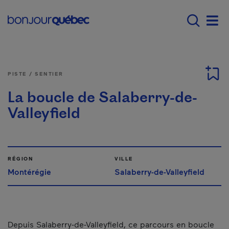
Passer au contenu principal
Main navigation - F
Men
PISTE / SENTIER
La boucle de Salaberry-de-
Valleyfield
RÉGION
VILLE
Montérégie
Salaberry-de-Valleyfield
Depuis Salaberry-de-Valleyfield, ce parcours en boucle