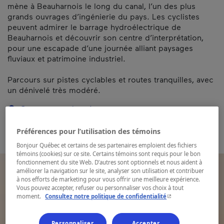
mène à Beauharnois le long du canal, l’un des plus
grands ouvrages d’ingénierie du pays. Les cyclistes
peuvent admirer le barrage hydroélectrique de
Beauharnois et découvrir son centre d’interprétation,
pour une escapade d’une journée alliant paysages
fluviaux et patrimoine industriel.
Parcours sur pistes cyclables et routes tranquilles, avec
un dénivelé très modéré.
Carte et coordonnées
Préférences pour l’utilisation des témoins
Bonjour Québec et certains de ses partenaires emploient des fichiers
témoins (cookies) sur ce site. Certains témoins sont requis pour le bon
fonctionnement du site Web. D’autres sont optionnels et nous aident à
améliorer la navigation sur le site, analyser son utilisation et contribuer
à nos efforts de marketing pour vous offrir une meilleure expérience.
Vous pouvez accepter, refuser ou personnaliser vos choix à tout
- Cet hyperlien s'ouvr
moment.
Consultez notre politique de confidentialité
Personnaliser
Accepter