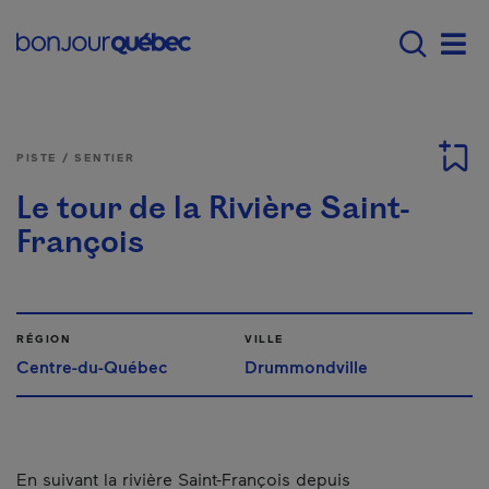
Passer au contenu principal
Main navigation - F
Men
PISTE / SENTIER
Le tour de la Rivière Saint-
François
RÉGION
VILLE
Centre-du-Québec
Drummondville
En suivant la rivière Saint-François depuis