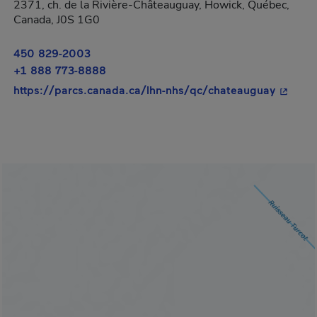
2371, ch. de la Rivière-Châteauguay, Howick, Québec,
Canada, J0S 1G0
450 829-2003
+1 888 773-8888
- Cet hy
https://parcs.canada.ca/lhn-nhs/qc/chateauguay