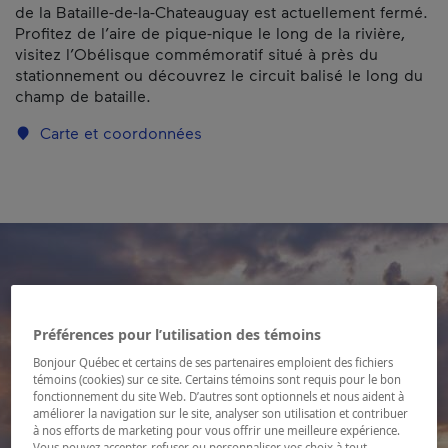
de la Bataille-de-la-Chateauguay est actuellement fermé.
Profitez de l’aire de pique-nique le long de la rivière,
visitez l’Obélisque commémoratif situé à près du
stationnement ou découvrez le circuit balisé le long du
champ de bataille.
Carte et coordonnées
Préférences pour l’utilisation des témoins
Bonjour Québec et certains de ses partenaires emploient des fichiers
témoins (cookies) sur ce site. Certains témoins sont requis pour le bon
fonctionnement du site Web. D’autres sont optionnels et nous aident à
améliorer la navigation sur le site, analyser son utilisation et contribuer
à nos efforts de marketing pour vous offrir une meilleure expérience.
Vous pouvez accepter, refuser ou personnaliser vos choix à tout