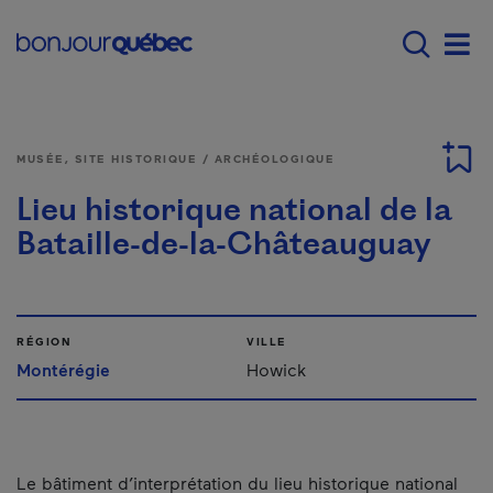
Passer au contenu principal
Main navigation - F
Men
MUSÉE, SITE HISTORIQUE / ARCHÉOLOGIQUE
Lieu historique national de la
Bataille-de-la-Châteauguay
RÉGION
VILLE
Montérégie
Howick
Le bâtiment d’interprétation du lieu historique national