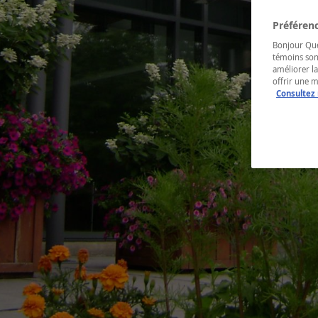
Préférenc
Bonjour Québ
témoins son
améliorer la
offrir une 
Consultez 