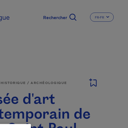
gue
FR-FR
CHANGER LA LA
E HISTORIQUE / ARCHÉOLOGIQUE
ée d'art
temporain de