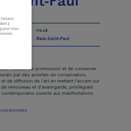
e-Saint-Paul
 Certains
dent à
ing pour vous
VILLE
t moment.
Baie-Saint-Paul
e.
pour mission de promouvoir et de conserver
porain par des activités de conservation,
 et de diffusion de l'art en mettant l'accent sur
 de renouveau et d'avant-garde, privilégiant
s contemporains ouverts aux manifestations
 coordonnées