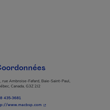
oordonnées
, rue Ambroise-Fafard, Baie-Saint-Paul,
a dans une nouvelle fenêtre.
ébec, Canada, G3Z 2J2
8 435-3681
- Cet hyperlien s'ouvrira dans une no
tp://www.macbsp.com