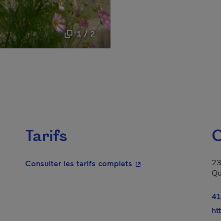
1 / 2
Tarifs
C
23
- Cet hyperlien s'ouvrir
Consulter les tarifs complets
Qu
lien s'ouvrira dans une nouvelle fenêtre.
41
ht