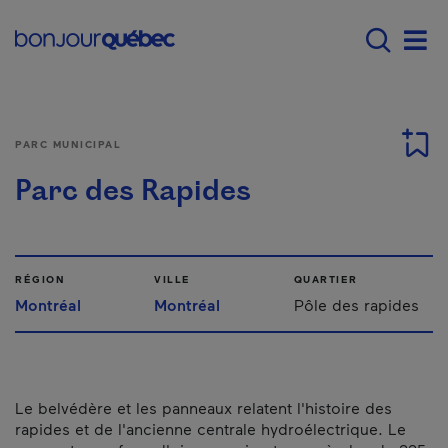
Passer au contenu principal
Main navigation - F
Men
PARC MUNICIPAL
Parc des Rapides
RÉGION
VILLE
QUARTIER
Montréal
Montréal
Pôle des rapides
Le belvédère et les panneaux relatent l'histoire des
rapides et de l'ancienne centrale hydroélectrique. Le