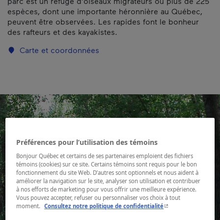
parc est un refuge d'oiseaux migrateurs où plus de 225
espèces, dont une importante héronnière au Québec,
peuvent être observées. Les rapides font le bonheur
des rafteurs et des kayakistes.
Carte et coordonnées
Préférences pour l’utilisation des témoins
Bonjour Québec et certains de ses partenaires emploient des fichiers
témoins (cookies) sur ce site. Certains témoins sont requis pour le bon
fonctionnement du site Web. D’autres sont optionnels et nous aident à
améliorer la navigation sur le site, analyser son utilisation et contribuer
à nos efforts de marketing pour vous offrir une meilleure expérience.
Vous pouvez accepter, refuser ou personnaliser vos choix à tout
- Cet hyperlien s'ouvr
moment.
Consultez notre politique de confidentialité