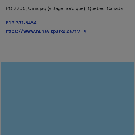
PO 2205, Umiujaq (village nordique), Québec, Canada
819 331-5454
- Cet hyperlien s'ouvrir
https://www.nunavikparks.ca/fr/