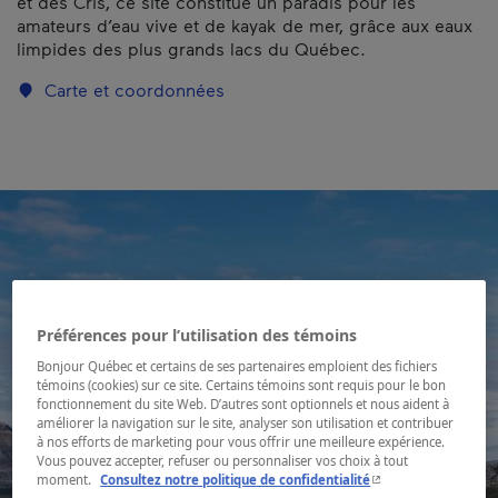
et des Cris, ce site constitue un paradis pour les
amateurs d’eau vive et de kayak de mer, grâce aux eaux
limpides des plus grands lacs du Québec.
Carte et coordonnées
Préférences pour l’utilisation des témoins
Bonjour Québec et certains de ses partenaires emploient des fichiers
témoins (cookies) sur ce site. Certains témoins sont requis pour le bon
fonctionnement du site Web. D’autres sont optionnels et nous aident à
améliorer la navigation sur le site, analyser son utilisation et contribuer
à nos efforts de marketing pour vous offrir une meilleure expérience.
Vous pouvez accepter, refuser ou personnaliser vos choix à tout
- Cet hyperlien s'ouvr
moment.
Consultez notre politique de confidentialité