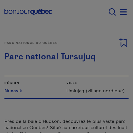
Passer au contenu principal
Main navigation - F
Men
PARC NATIONAL DU QUÉBEC
Parc national Tursujuq
RÉGION
VILLE
Nunavik
Umiujaq (village nordique)
Près de la baie d’Hudson, découvrez le plus vaste parc
national au Québec! Situé au carrefour culturel des Inuit