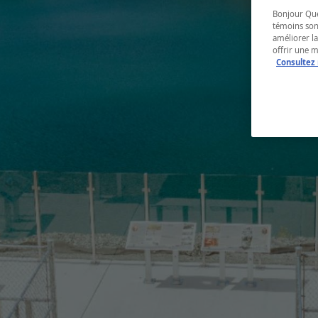
Bonjour Québ
témoins son
améliorer la
offrir une 
Consultez 