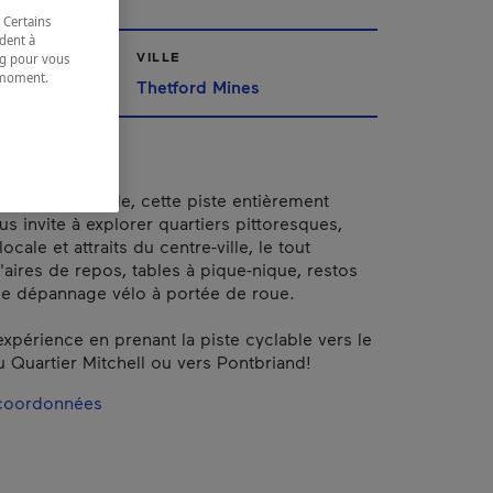
 Certains
dent à
VILLE
ing pour vous
t moment.
ppalaches
Thetford Mines
e.
 cœur de la ville, cette piste entièrement
s invite à explorer quartiers pittoresques,
ocale et attraits du centre-ville, le tout
aires de repos, tables à pique-nique, restos
de dépannage vélo à portée de roue.
expérience en prenant la piste cyclable vers le
 Quartier Mitchell ou vers Pontbriand!
 coordonnées