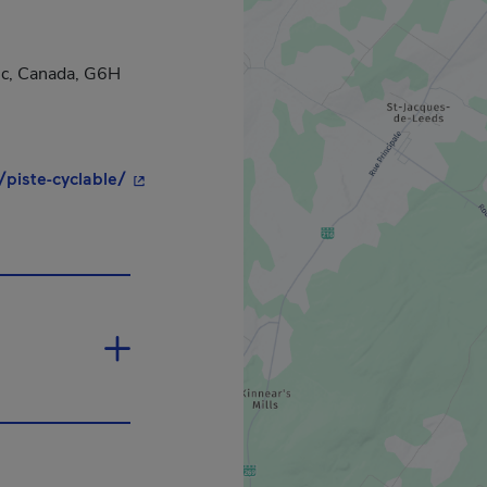
c, Canada, G6H
- Cet hyperlien s'ouvrira dans une nouvelle 
/piste-cyclable/