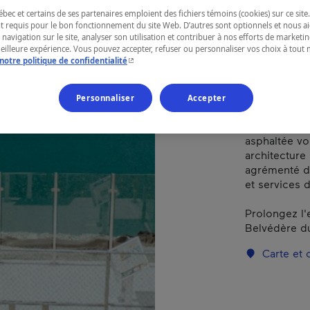
ec et certains de ses partenaires emploient des fichiers témoins (cookies) sur ce site.
t requis pour le bon fonctionnement du site Web. D’autres sont optionnels et nous ai
RÉGION
 navigation sur le site, analyser son utilisation et contribuer à nos efforts de market
meilleure expérience. Vous pouvez accepter, refuser ou personnaliser vos choix à tou
Chaudière-A
- Cet hyperlien s'ouvrira dans une nouvelle fenêtr
notre politique de confidentialité
Personnaliser
Accepter
Traversant le
asphaltée vou
architecture l
agrémenté d'
et services 
Prolongez l'
Belvédère du
Carte et