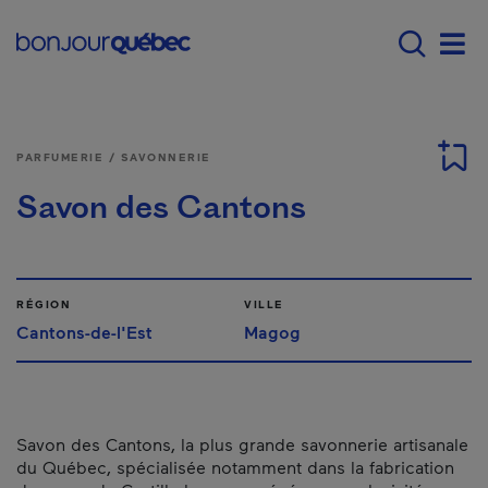
Passer au contenu principal
Main navigation - F
Men
PARFUMERIE / SAVONNERIE
Savon des Cantons
RÉGION
VILLE
Cantons-de-l'Est
Magog
Savon des Cantons, la plus grande savonnerie artisanale
du Québec, spécialisée notamment dans la fabrication