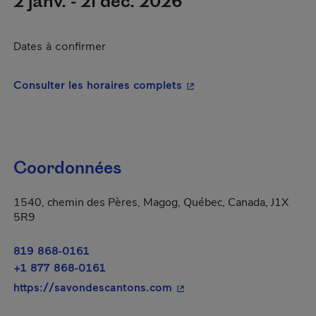
2 janv. - 21 déc. 2026
Dates à confirmer
- Cet hyperlien s'ouvrira
Consulter les horaires complets
Coordonnées
1540, chemin des Pères, Magog, Québec, Canada, J1X
5R9
819 868-0161
+1 877 868-0161
- Cet hyperlien s'ouvrira d
https://savondescantons.com