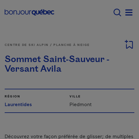
Passer au contenu principal
Main navigation - F
Men
CENTRE DE SKI ALPIN / PLANCHE À NEIGE
Sommet Saint-Sauveur -
Versant Avila
RÉGION
VILLE
Laurentides
Piedmont
Découvrez votre façon préférée de glisser; de multiples