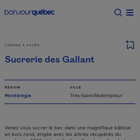
Passer au contenu principal
Main navigation - F
Men
CABANE À SUCRE
Sucrerie des Gallant
RÉGION
VILLE
Montérégie
Très-Saint-Rédempteur
Venez vous sucrer le bec dans une magnifique bâtisse
en bois rond, érigée avec les arbres récupérés du