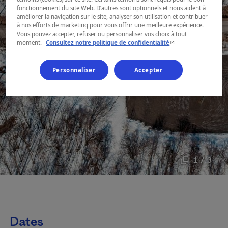
fonctionnement du site Web. D’autres sont optionnels et nous aident à
améliorer la navigation sur le site, analyser son utilisation et contribuer
à nos efforts de marketing pour vous offrir une meilleure expérience.
Vous pouvez accepter, refuser ou personnaliser vos choix à tout
- Cet hyperlien s'ouvr
moment.
Consultez notre politique de confidentialité
Personnaliser
Accepter
1 / 3
Dates