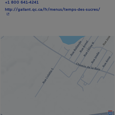
+1 800 641-4241
- Cet h
http://gallant.qc.ca/fr/menus/temps-des-sucres/