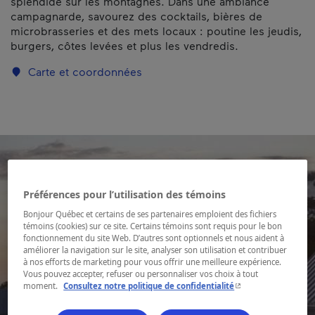
splendide sur les montagnes. Dans une ambiance
campagnarde, savourez des cocktails, bières de
microbrasseries et des mets locaux : poutine les jeudis,
burgers, côtes levées et plus les vendredis.
Carte et coordonnées
Préférences pour l’utilisation des témoins
Bonjour Québec et certains de ses partenaires emploient des fichiers
témoins (cookies) sur ce site. Certains témoins sont requis pour le bon
fonctionnement du site Web. D’autres sont optionnels et nous aident à
améliorer la navigation sur le site, analyser son utilisation et contribuer
à nos efforts de marketing pour vous offrir une meilleure expérience.
Vous pouvez accepter, refuser ou personnaliser vos choix à tout
- Cet hyperlien s'ouvr
moment.
Consultez notre politique de confidentialité