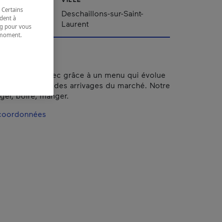
 Certains
Québec
Deschaillons-sur-Saint-
dent à
Laurent
ing pour vous
t moment.
e.
entre-du-Québec grâce à un menu qui évolue
ine au rythme des arrivages du marché. Notre
ger, boire, manger.
 coordonnées