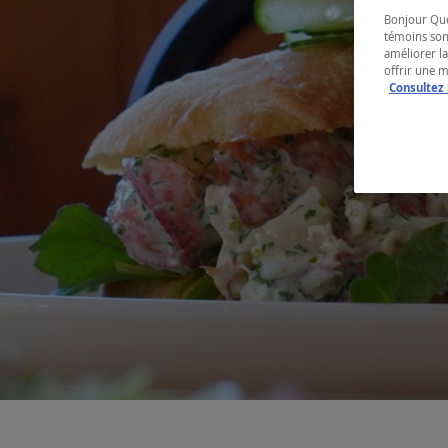
Bonjour Québ
témoins son
améliorer la
offrir une 
Consultez 