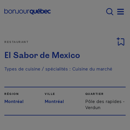
Passer au contenu principal
Main navigation - F
Men
RESTAURANT
El Sabor de Mexico
Types de cuisine / spécialités
:
Cuisine du marché
RÉGION
VILLE
QUARTIER
Montréal
Montréal
Pôle des rapides -
Verdun