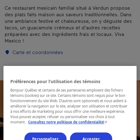
Ce restaurant mexicain familial situé à Verdun propose
des plats faits maison aux saveurs traditionnelles. Dans
une ambiance festive et chaleureuse, on y déguste des
tacos, un guacamole crémeux et d’autres recettes
préparées avec des ingrédients frais et locaux. Viva
Mexico !
Carte et coordonnées
Préférences pour l’utilisation des témoins
Bonjour Québec et certains de ses partenaires emploient des fichiers
témoins (cookies) sur ce site. Certains témoins sont requis pour le bon
fonctionnement du site Web. D’autres sont optionnels et nous aident à
améliorer la navigation sur le site, analyser son utilisation et contribuer
à nos efforts de marketing pour vous offrir une meilleure expérience.
Vous pouvez accepter, refuser ou personnaliser vos choix à tout
- Cet hyperlien s'ouvr
moment.
Consultez notre politique de confidentialité
Personnaliser
Accepter