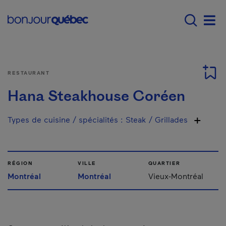
Passer au contenu principal
Main navigation - F
Men
RESTAURANT
Hana Steakhouse Coréen
Types de cuisine / spécialités
:
Steak / Grillades
RÉGION
VILLE
QUARTIER
Montréal
Montréal
Vieux-Montréal