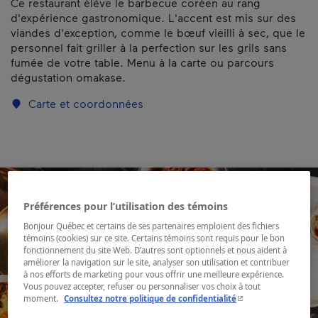
Ce restaurant élève le barbecue coréen au rang
d'expérience gastronomique. L'accent est mis sur des
viandes d'exception, comme le bœuf vieilli à sec, que le
personnel fait griller à la perfection sur les grils sans
fumée de votre table. Menu à la carte ou parcours
dégustation omakase.
Carte et coordonnées
Préférences pour l’utilisation des témoins
Bonjour Québec et certains de ses partenaires emploient des fichiers
témoins (cookies) sur ce site. Certains témoins sont requis pour le bon
fonctionnement du site Web. D’autres sont optionnels et nous aident à
améliorer la navigation sur le site, analyser son utilisation et contribuer
à nos efforts de marketing pour vous offrir une meilleure expérience.
Vous pouvez accepter, refuser ou personnaliser vos choix à tout
- Cet hyperlien s'ouvr
moment.
Consultez notre politique de confidentialité