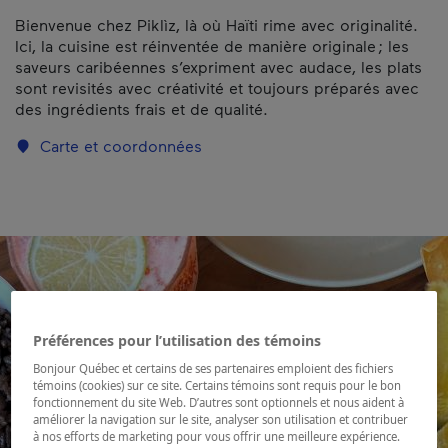
Bienvenue chez Piklìz, là où Haïti rime avec originalité.
Ici, la cuisine est réinventée de manière originale ; les
saveurs caribéennes s’expriment avec audace, les plats
sont revisités avec créativité et toujours préparés avec
des ingrédients frais et de qualité.
Carte et coordonnées
Préférences pour l’utilisation des témoins
Bonjour Québec et certains de ses partenaires emploient des fichiers
témoins (cookies) sur ce site. Certains témoins sont requis pour le bon
fonctionnement du site Web. D’autres sont optionnels et nous aident à
améliorer la navigation sur le site, analyser son utilisation et contribuer
à nos efforts de marketing pour vous offrir une meilleure expérience.