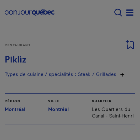
Passer au contenu principal
Main navigation - F
Men
RESTAURANT
Piklìz
Types de cuisine / spécialités
:
Steak / Grillades
RÉGION
VILLE
QUARTIER
Montréal
Montréal
Les Quartiers du
Canal - Saint-Henri