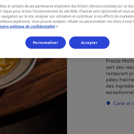
ec et certains de ses partenaires emploient des fichiers témoins (cookies) sur ce site.
t requis pour le bon fonctionnement du site Web. D’autres sont optionnels et nous ai
RÉGION
 navigation sur le site, analyser son utilisation et contribuer à nos efforts de market
meilleure expérience. Vous pouvez accepter, refuser ou personnaliser vos choix à tou
Montréal
- Cet hyperlien s'ouvrira dans une nouvelle fenêtr
notre politique de confidentialité
Personnaliser
Accepter
Prezze Mollo 
sert des rep
restaurant p
pâtes fraîch
des ingrédien
exceptionnel
Carte et