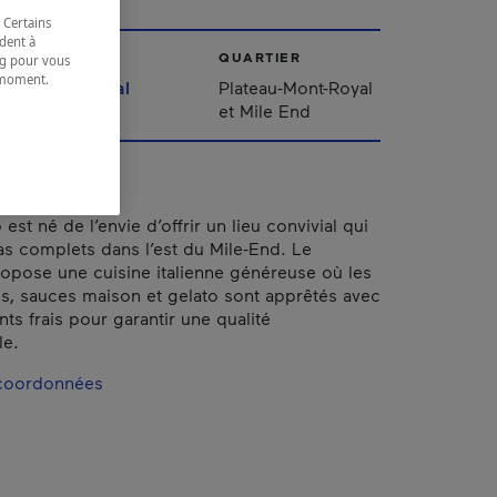
 Certains
dent à
VILLE
QUARTIER
ing pour vous
t moment.
Montréal
Plateau-Mont-Royal
e.
et Mile End
est né de l’envie d’offrir un lieu convivial qui
as complets dans l’est du Mile-End. Le
ropose une cuisine italienne généreuse où les
es, sauces maison et gelato sont apprêtés avec
ts frais pour garantir une qualité
le.
 coordonnées