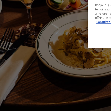
Bonjour Québ
témoins son
améliorer la
offrir une 
Consultez 