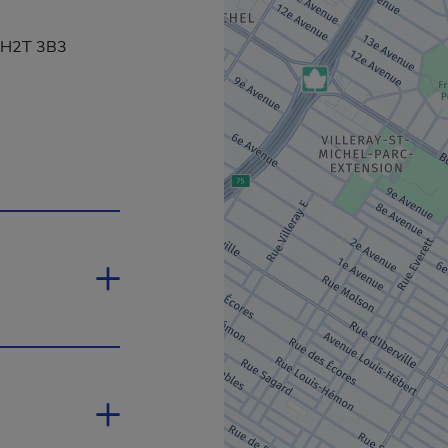
, H2T 3B3
a dans une nouvelle fenêtre.