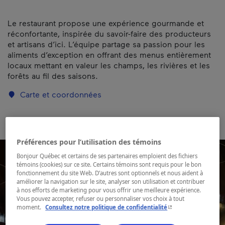
Le restaurant propose une expérience gourmande et
réconfortante, inspirée du savoir-faire des producteurs
et artisans d’ici. L’équipe partage sa passion pour les
aliments d’exception en offrant des menus entièrement
locaux mettant en valeur les champs, les rivières et les
forêts au fil des saisons.
Carte et coordonnées
Préférences pour l’utilisation des témoins
Bonjour Québec et certains de ses partenaires emploient des fichiers
témoins (cookies) sur ce site. Certains témoins sont requis pour le bon
fonctionnement du site Web. D’autres sont optionnels et nous aident à
améliorer la navigation sur le site, analyser son utilisation et contribuer
à nos efforts de marketing pour vous offrir une meilleure expérience.
Vous pouvez accepter, refuser ou personnaliser vos choix à tout
- Cet hyperlien s'ouvr
moment.
Consultez notre politique de confidentialité