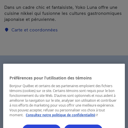
Dans un cadre chic et fantaisiste, Yoko Luna offre une
cuisine nikkei qui fusionne les cultures gastronomiques
japonaise et péruvienne.
Carte et coordonnées
Préférences pour l’utilisation des témoins
Bonjour Québec et certains de ses partenaires emploient des fichiers
témoins (cookies) sur ce site. Certains témoins sont requis pour le bon
fonctionnement du site Web. D’autres sont optionnels et nous aident à
améliorer la navigation sur le site, analyser son utilisation et contribuer
à nos efforts de marketing pour vous offrir une meilleure expérience.
Vous pouvez accepter, refuser ou personnaliser vos choix à tout
- Cet hyperlien s'ouvr
moment.
Consultez notre politique de confidentialité