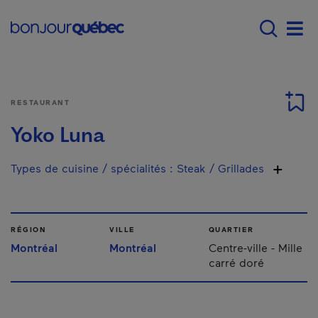
Passer au contenu principal
Main navigation - F
Men
RESTAURANT
Yoko Luna
Types de cuisine / spécialités
:
Steak / Grillades
RÉGION
VILLE
QUARTIER
Montréal
Montréal
Centre-ville - Mille
carré doré