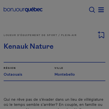
Passer au contenu principal
Main navigation - F
Men
LOUEUR D'ÉQUIPEMENT DE SPORT / PLEIN-AIR
Kenauk Nature
RÉGION
VILLE
Outaouais
Montebello
Qui ne rêve pas de s’évader dans un lieu de villégiature
où le temps semble s’arrêter? En couple, en famille ou