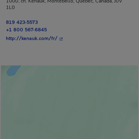
1000, ch. Kenauk, Montebello, Québec, Canada, J0V
1L0
819 423-5573
+1 800 567-6845
- Cet hyperlien s'ouvrira dans une 
http://kenauk.com/fr/