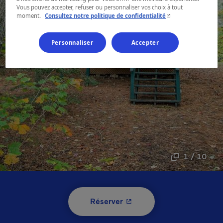
Vous pouvez accepter, refuser ou personnaliser vos choix à tout
- Cet hyperlien s'ouvr
moment.
Consultez notre politique de confidentialité
Personnaliser
Accepter
1 / 10
- Cet hyperlien s'ouvrira 
Réserver