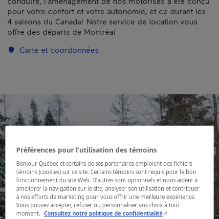
conduire, l’aménagement de nos motorisés a été conçu
pour votre confort et votre autonomie, et ce durant les
4 saisons du Canada! Notre service de location vous
offre des départs de Montréal
Carte et coordonnées
Préférences pour l’utilisation des témoins
Bonjour Québec et certains de ses partenaires emploient des fichiers
témoins (cookies) sur ce site. Certains témoins sont requis pour le bon
fonctionnement du site Web. D’autres sont optionnels et nous aident à
améliorer la navigation sur le site, analyser son utilisation et contribuer
à nos efforts de marketing pour vous offrir une meilleure expérience.
Vous pouvez accepter, refuser ou personnaliser vos choix à tout
- Cet hyperlien s'ouvr
moment.
Consultez notre politique de confidentialité