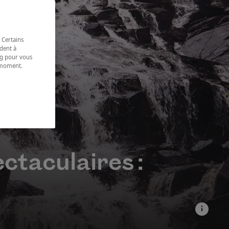
 Certains
dent à
ing pour vous
t moment.
e.
ctaculaires :
e