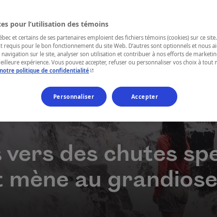
es pour l’utilisation des témoins
ec et certains de ses partenaires emploient des fichiers témoins (cookies) sur ce site.
t requis pour le bon fonctionnement du site Web. D’autres sont optionnels et nous ai
 navigation sur le site, analyser son utilisation et contribuer à nos efforts de market
meilleure expérience. Vous pouvez accepter, refuser ou personnaliser vos choix à tou
- Cet hyperlien s'ouvrira dans une nouvelle fenêtr
notre politique de confidentialité
Personnaliser
Accepter
vers des chutes spe
rt mène au grandios