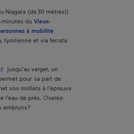
u Niagara (de 30 mètres!)
15 minutes du
Vieux-
ersonnes à mobilité
 tyrolienne et via ferrata
 Cet hyperlien s'ouvrira dans une nouvelle fenêtr
jusqu’au verger, un
 permet pour sa part de
met vos mollets à l’épreuve
 l’eau de près. Oserez-
es embruns?