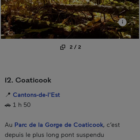
2
/
2
12. Coaticook
📍
Cantons-de-l'Est
🚗 1 h 50
Au
Parc de la Gorge de Coaticook
, c’est
depuis le plus long pont suspendu