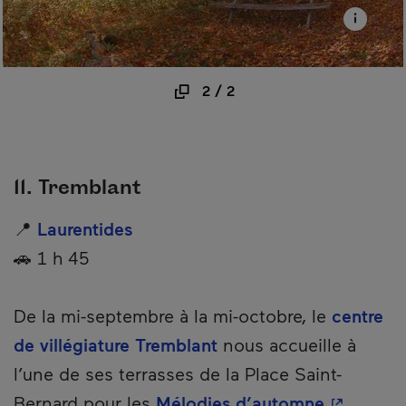
2
/
2
11. Tremblant
📍
Laurentides
🚗 1 h 45
De la mi-septembre à la mi-octobre, le
centre
de villégiature Tremblant
nous accueille à
l’une de ses terrasses de la Place Saint-
- Cet hype
Bernard pour les
Mélodies d’automne
.