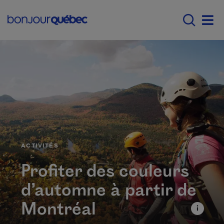
Passer au contenu principal
Main navigation - Fr
Men
CATÉGORIE
ACTIVITÉS
Profiter des couleurs
d’automne à partir de
Montréal