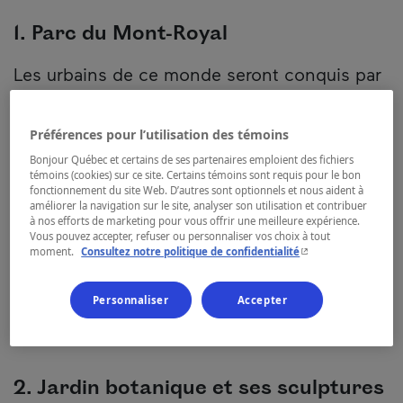
1. Parc du Mont-Royal
Les urbains de ce monde seront conquis par
la proximité de la nature foisonnante au
cœur
même de la ville
grâce au
parc du Mont-
Préférences pour l’utilisation des témoins
Royal
. On prend le métro jusqu’à la station
Bonjour Québec et certains de ses partenaires emploient des fichiers
témoins (cookies) sur ce site. Certains témoins sont requis pour le bon
Mont-Royal ou on s’arrête en voiture à l’un
fonctionnement du site Web. D’autres sont optionnels et nous aident à
améliorer la navigation sur le site, analyser son utilisation et contribuer
des stationnements près du chemin
à nos efforts de marketing pour vous offrir une meilleure expérience.
Vous pouvez accepter, refuser ou personnaliser vos choix à tout
Remembrance, puis on marche jusqu’au
- Cet hyperlien s'ouvr
moment.
Consultez notre politique de confidentialité
belvédère Camilien-Houde.
Personnaliser
Accepter
2. Jardin botanique et ses sculptures