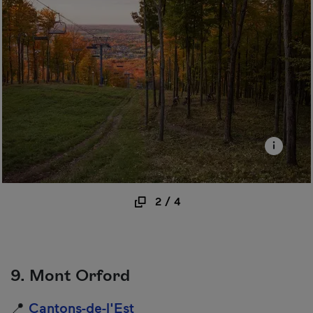
2
/
4
9. Mont Orford
📍
Cantons-de-l'Est