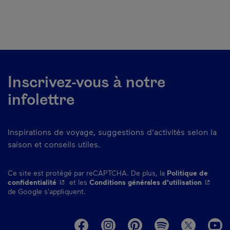
Inscrivez-vous à notre
infolettre
Inspirations de voyage, suggestions d'activités selon la
saison et conseils utiles.
Ce site est protégé par reCAPTCHA. De plus, la
Politique de
- Cet hyperlien s'ouvrira dans une nouvelle fenêtre.
- Cet hy
confidentialité
et les
Conditions générales d'utilisation
de Google s'appliquent.
M