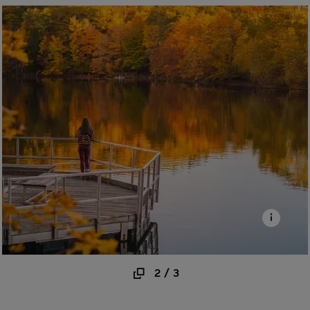
2
/
3