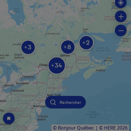
2
+
8
3
+
+
34
+
Rechercher
© Bonjour Québec
|
© HERE 2026