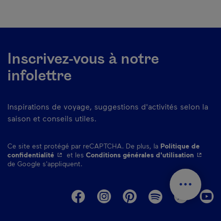
Inscrivez-vous à notre
infolettre
Inspirations de voyage, suggestions d'activités selon la
saison et conseils utiles.
Ce site est protégé par reCAPTCHA. De plus, la
Politique de
- Cet hyperlien s'ouvrira dans une nouvelle fenêtre.
- Cet hy
confidentialité
et les
Conditions générales d'utilisation
de Google s'appliquent.
M