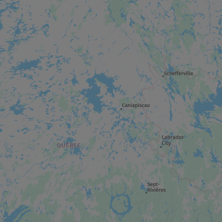
JARDIN
Jardins de l’Anse
PLAGE
Centre de plein air du Lac des Rapides
VISITE EN ENTREPRISE
Ferme maricole Purmer
MUSÉE / SITE HISTORIQUE
Musée régional de la Côte-Nord