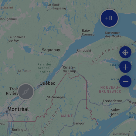
11
+
MUSÉE / SITE HISTORIQUE
Musée Shaputuan
COMPAGNIE DE CROISIÈRE
Croisière d’observation
CAMPING
Sur la rivière Moisie