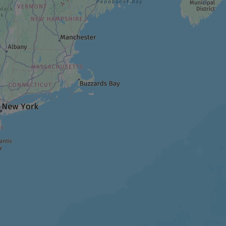
PISTE / SENTIER
Sculptures en plein air
PARC ET RÉSERVE
Parc du Vieux-Quai
MUSÉE / SITE HISTORIQUE
Vieux-Poste de traite
PLAGE
Plages sablonneuses