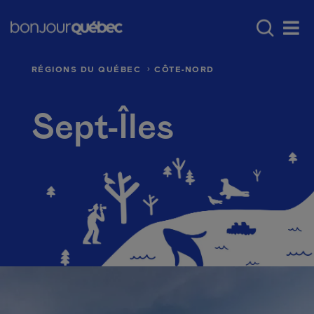
Passer au contenu principal
Main navigation - Fr
Où aller au Québec
Régions du Québec
Men
RÉGIONS DU QUÉBEC
CÔTE-NORD
Sept-Îles