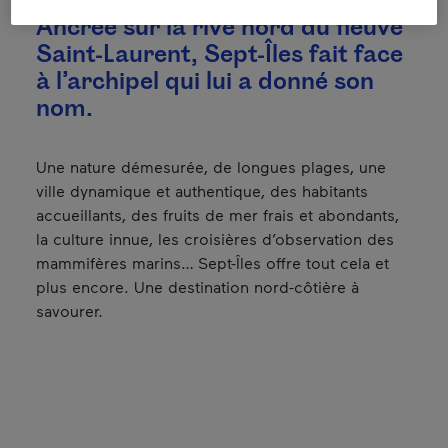
Ancrée sur la rive nord du fleuve
Saint-Laurent, Sept-Îles fait face
à l’archipel qui lui a donné son
nom.
Une nature démesurée, de longues plages, une
ville dynamique et authentique, des habitants
accueillants, des fruits de mer frais et abondants,
la culture innue, les croisières d’observation des
mammifères marins… Sept-Îles offre tout cela et
plus encore. Une destination nord-côtière à
savourer.