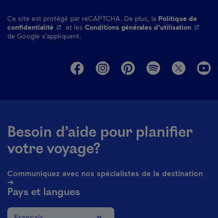
Ce site est protégé par reCAPTCHA. De plus, la
Politique de
- Cet hyperlien s'ouvrira dans une nouvelle fenêtre.
- Cet hy
confidentialité
et les
Conditions générales d'utilisation
de Google s'appliquent.
M
Besoin d’aide pour planifier
votre voyage?
Communiquez avec nos spécialistes de la destination
➔
Pays et langues
Français