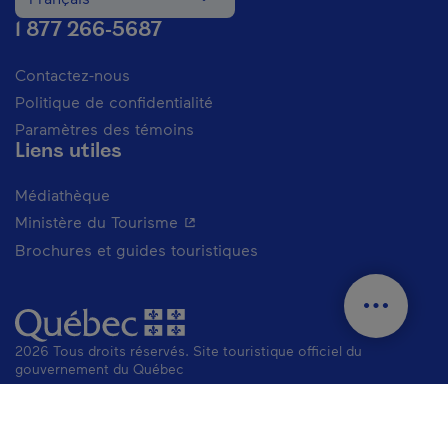
Changer la langue du site Internet. La langue actuelle est
1 877 266-5687
Contactez-nous
Politique de confidentialité
Paramètres des témoins
Liens utiles
Médiathèque
- Cet hyperlien s'ouvrira dans une n
Ministère du Tourisme
Brochures et guides touristiques
2026 Tous droits réservés. Site touristique officiel du
gouvernement du Québec
Mentions juridiques