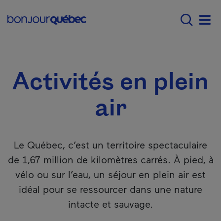
Passer au contenu principal
Main navigation - Fr
Quoi faire au Québec
Activités en plein 
Men
Activités en plein
air
Le Québec, c’est un territoire spectaculaire
de 1,67 million de kilomètres carrés. À pied, à
vélo ou sur l’eau, un séjour en plein air est
idéal pour se ressourcer dans une nature
intacte et sauvage.