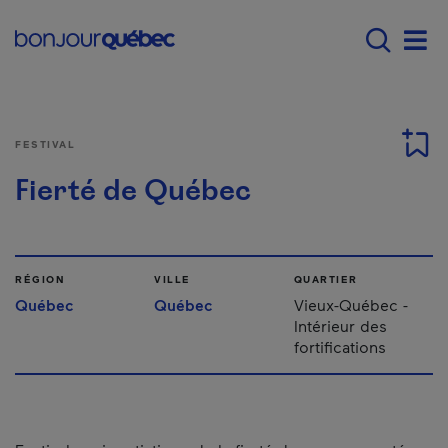
Passer au contenu principal
Main navigation - Fr
Men
FESTIVAL
Fierté de Québec
RÉGION
VILLE
QUARTIER
Québec
Québec
Vieux-Québec -
Intérieur des
fortifications