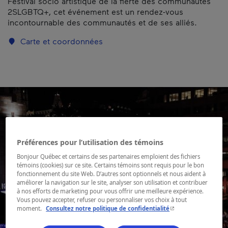
Festival socio artistique de la fierté des communautés
2SLGBTQ+, cet événement est un rendez-vous
incontournable des communautés et de ses alliés.
Carte et coordonnées
Préférences pour l’utilisation des témoins
Bonjour Québec et certains de ses partenaires emploient des fichiers
témoins (cookies) sur ce site. Certains témoins sont requis pour le bon
fonctionnement du site Web. D’autres sont optionnels et nous aident à
améliorer la navigation sur le site, analyser son utilisation et contribuer
à nos efforts de marketing pour vous offrir une meilleure expérience.
Vous pouvez accepter, refuser ou personnaliser vos choix à tout
- Cet hyperlien s'ouvr
moment.
Consultez notre politique de confidentialité