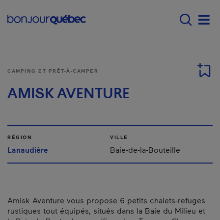
Passer au contenu principal
Main navigation - Fr
Men
CAMPING ET PRÊT-À-CAMPER
AMISK AVENTURE
RÉGION
VILLE
Lanaudière
Baie-de-la-Bouteille
Amisk Aventure vous propose 6 petits chalets-refuges
rustiques tout équipés, situés dans la Baie du Milieu et