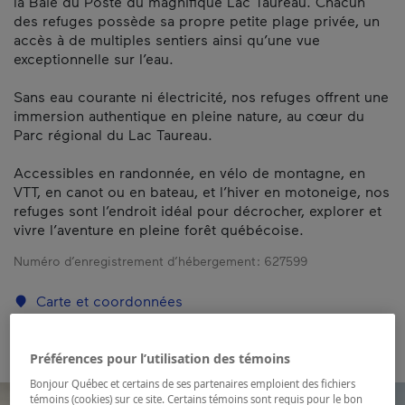
la Baie du Poste du magnifique Lac Taureau. Chacun
des refuges possède sa propre petite plage privée, un
accès à de multiples sentiers ainsi qu’une vue
exceptionnelle sur l’eau.
Sans eau courante ni électricité, nos refuges offrent une
immersion authentique en pleine nature, au cœur du
Parc régional du Lac Taureau.
Accessibles en randonnée, en vélo de montagne, en
VTT, en canot ou en bateau, et l’hiver en motoneige, nos
refuges sont l’endroit idéal pour décrocher, explorer et
vivre l’aventure en pleine forêt québécoise.
Numéro d’enregistrement d’hébergement :
627599
Carte et coordonnées
Préférences pour l’utilisation des témoins
Bonjour Québec et certains de ses partenaires emploient des fichiers
témoins (cookies) sur ce site. Certains témoins sont requis pour le bon