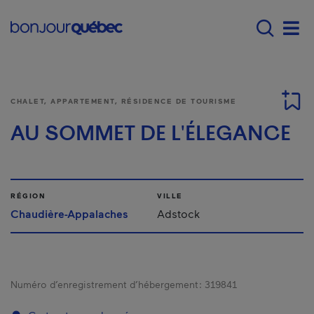
Passer au contenu principal
Main navigation - Fr
Men
CHALET, APPARTEMENT, RÉSIDENCE DE TOURISME
AU SOMMET DE L'ÉLEGANCE
RÉGION
VILLE
Chaudière-Appalaches
Adstock
Numéro d’enregistrement d’hébergement :
319841