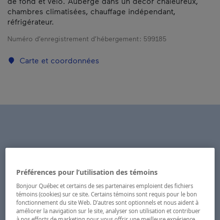
de fond et vélo. Auberge dans un décor chaleureux,
chambres climatisées, chauffage indépendant,
réfrigérateur.
Numéro d’enregistrement d’hébergement :
599185
Carte et coordonnées
Préférences pour l’utilisation des témoins
Bonjour Québec et certains de ses partenaires emploient des fichiers
témoins (cookies) sur ce site. Certains témoins sont requis pour le bon
fonctionnement du site Web. D’autres sont optionnels et nous aident à
améliorer la navigation sur le site, analyser son utilisation et contribuer
à nos efforts de marketing pour vous offrir une meilleure expérience.