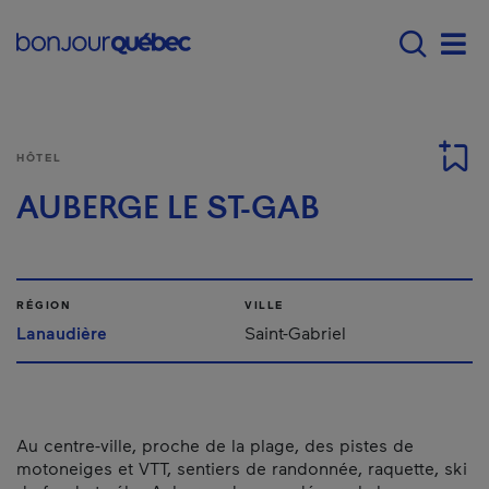
Passer au contenu principal
Main navigation - Fr
Men
HÔTEL
AUBERGE LE ST-GAB
RÉGION
VILLE
Lanaudière
Saint-Gabriel
Au centre-ville, proche de la plage, des pistes de
motoneiges et VTT, sentiers de randonnée, raquette, ski