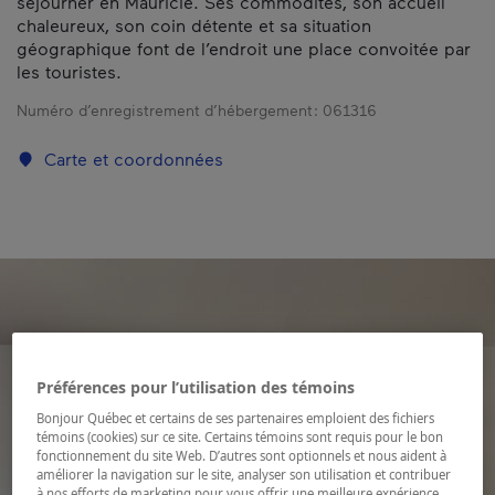
séjourner en Mauricie. Ses commodités, son accueil
chaleureux, son coin détente et sa situation
géographique font de l’endroit une place convoitée par
les touristes.
Numéro d’enregistrement d’hébergement :
061316
Carte et coordonnées
Préférences pour l’utilisation des témoins
Bonjour Québec et certains de ses partenaires emploient des fichiers
témoins (cookies) sur ce site. Certains témoins sont requis pour le bon
fonctionnement du site Web. D’autres sont optionnels et nous aident à
améliorer la navigation sur le site, analyser son utilisation et contribuer
à nos efforts de marketing pour vous offrir une meilleure expérience.