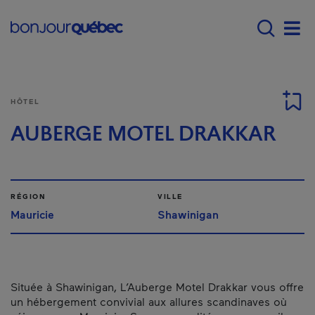
Passer au contenu principal
Main navigation - Fr
Men
HÔTEL
AUBERGE MOTEL DRAKKAR
RÉGION
VILLE
Mauricie
Shawinigan
Située à Shawinigan, L’Auberge Motel Drakkar vous offre
un hébergement convivial aux allures scandinaves où