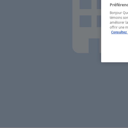
Préférenc
Bonjour Québ
témoins son
améliorer la
offrir une 
Consultez 