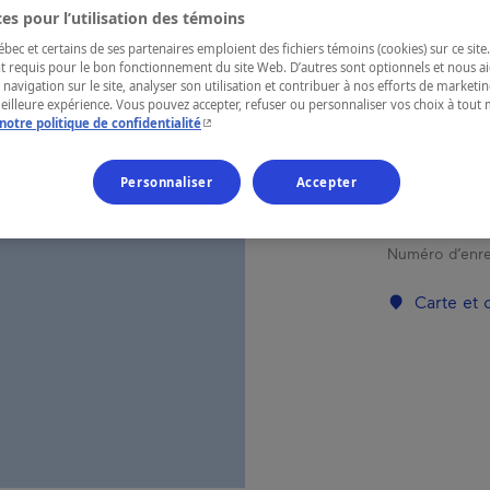
UN 
es pour l’utilisation des témoins
ec et certains de ses partenaires emploient des fichiers témoins (cookies) sur ce site.
t requis pour le bon fonctionnement du site Web. D’autres sont optionnels et nous ai
 navigation sur le site, analyser son utilisation et contribuer à nos efforts de market
meilleure expérience. Vous pouvez accepter, refuser ou personnaliser vos choix à tou
RÉGION
- Cet hyperlien s'ouvrira dans une nouvelle fenêtr
notre politique de confidentialité
Charlevoix
Personnaliser
Accepter
Numéro d’enre
Carte et