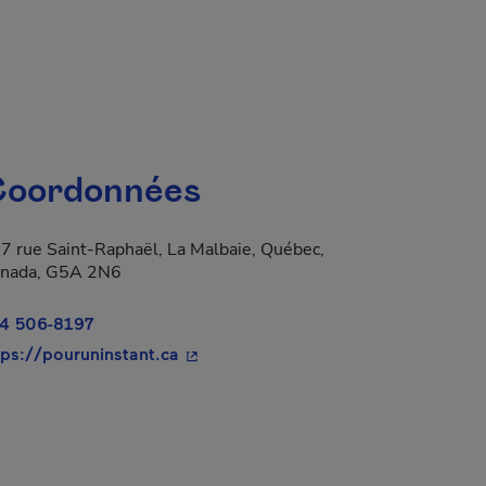
oordonnées
7 rue Saint-Raphaël, La Malbaie, Québec,
nada, G5A 2N6
4 506-8197
- Cet hyperlien s'ouvrira dans une no
tps://pouruninstant.ca