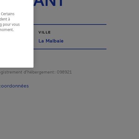
INSTANT
 Certains
dent à
ing pour vous
t moment.
VILLE
e.
La Malbaie
gistrement d’hébergement :
098921
 coordonnées