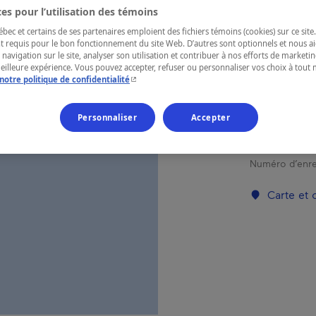
TAB
es pour l’utilisation des témoins
ec et certains de ses partenaires emploient des fichiers témoins (cookies) sur ce site.
t requis pour le bon fonctionnement du site Web. D’autres sont optionnels et nous ai
 navigation sur le site, analyser son utilisation et contribuer à nos efforts de market
meilleure expérience. Vous pouvez accepter, refuser ou personnaliser vos choix à tou
RÉGION
- Cet hyperlien s'ouvrira dans une nouvelle fenêtr
notre politique de confidentialité
Gaspésie
Personnaliser
Accepter
Numéro d’enre
Carte et