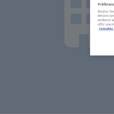
Préférenc
Bonjour Québ
témoins son
améliorer la
offrir une 
Consultez 