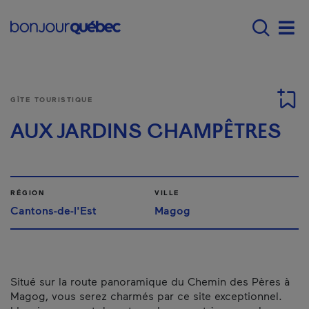
Passer au contenu principal
Main navigation - Fr
Men
GÎTE TOURISTIQUE
AUX JARDINS CHAMPÊTRES
RÉGION
VILLE
Cantons-de-l'Est
Magog
Situé sur la route panoramique du Chemin des Pères à
Magog, vous serez charmés par ce site exceptionnel.