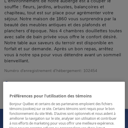
L'environnement de notre auberge est à couper le
souffle : fleurs, jardins, arbustes, balançoires et
chapiteau, tout est sur place pour agrémenter votre
séjour. Notre maison de 1860 vous surprendra par la
beauté des meubles antiques et des plafonds et
planchers d'époque. Nos 4 chambres douillettes toutes
avec salle de bain privée vous offre le confort désiré.
Notre table aux saveurs du terroir est disponible en
forfait et sur demande. Après un bon repas, arrêtez
vous à notre spa pour vous détendre avant un sommeil
bienveillant.
Numéro d’enregistrement d’hébergement :
102454
Carte et coordonnées
Préférences pour l’utilisation des témoins
Bonjour Québec et certains de ses partenaires emploient des fichiers
témoins (cookies) sur ce site. Certains témoins sont requis pour le bon
fonctionnement du site Web. D’autres sont optionnels et nous aident à
améliorer la navigation sur le site, analyser son utilisation et contribuer
à nos efforts de marketing pour vous offrir une meilleure expérience.