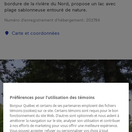
bordure de la rivière du Nord, propose un lac avec
plage sablonneuse entouré de nature.
Numéro d’enregistrement d’hébergement :
201784
Carte et coordonnées
Préférences pour l’utilisation des témoins
Bonjour Québec et certains de ses partenaires emploient des fichiers
témoins (cookies) sur ce site. Certains témoins sont requis pour le bon
fonctionnement du site Web. D’autres sont optionnels et nous aident à
améliorer la navigation sur le site, analyser son utilisation et contribuer
à nos efforts de marketing pour vous offrir une meilleure expérience.
Vous pouvez accepter, refuser ou personnaliser vos choix à tout