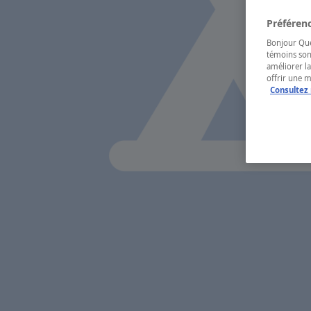
Préférenc
Bonjour Québ
témoins son
améliorer la
offrir une 
Consultez 