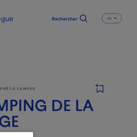
nal
ogue
FR
CHANGER LA L
 PRÊT-À-CAMPER
PING DE LA
GE