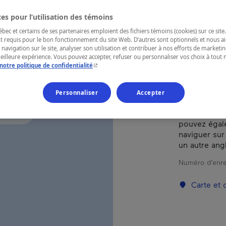
es pour l’utilisation des témoins
RÉGION
ec et certains de ses partenaires emploient des fichiers témoins (cookies) sur ce site.
Laurentides
t requis pour le bon fonctionnement du site Web. D’autres sont optionnels et nous ai
 navigation sur le site, analyser son utilisation et contribuer à nos efforts de market
meilleure expérience. Vous pouvez accepter, refuser ou personnaliser vos choix à tou
- Cet hyperlien s'ouvrira dans une nouvelle fenêtr
notre politique de confidentialité
LCe camping 
Personnaliser
Accepter
pleinement d
d’activités e
pouvez égal
naviguer sur 
un autre ang
Numéro d’enre
Carte et