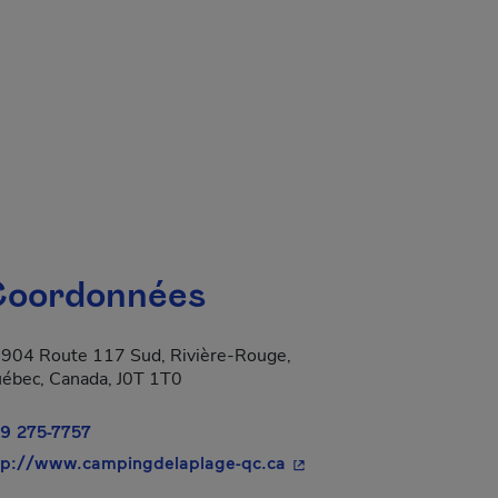
oordonnées
904 Route 117 Sud, Rivière-Rouge,
ébec, Canada, J0T 1T0
9 275-7757
- Cet hyperlien s'ouvrira
tp://www.campingdelaplage-qc.ca