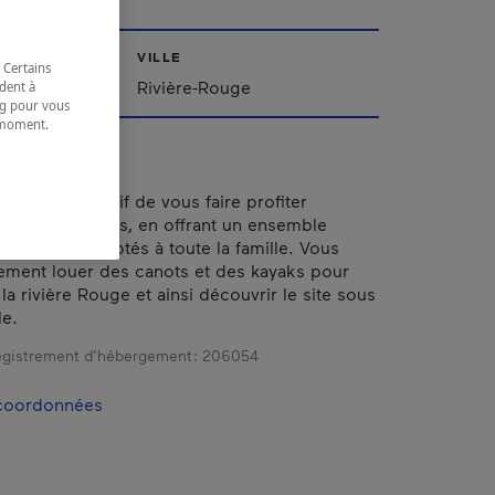
VILLE
 Certains
Rivière-Rouge
dent à
ing pour vous
t moment.
e.
a pour objectif de vous faire profiter
e vos vacances, en offrant un ensemble
t de loisirs adaptés à toute la famille. Vous
ement louer des canots et des kayaks pour
la rivière Rouge et ainsi découvrir le site sous
le.
gistrement d’hébergement :
206054
 coordonnées