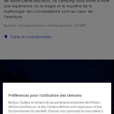
de Notre-Dame-des-Bois, ce camping vous invite à vivre
une expérience où la magie et le mystère de la
mythologie des constellations sont au cœur de
l’aventure.
Numéro d’enregistrement d’hébergement :
627487
Carte et coordonnées
Préférences pour l’utilisation des témoins
Bonjour Québec et certains de ses partenaires emploient des fichiers
témoins (cookies) sur ce site. Certains témoins sont requis pour le bon
fonctionnement du site Web. D’autres sont optionnels et nous aident à